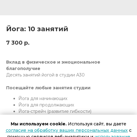
Йога: 10 занятий
7 300
р.
Вклад в физическое и эмоциональное
благополучие
Десять занятий йогой в студии А30
Посещайте любые занятия студии
Йога для начинающих
Йога для продолжающих
Йога-стрейч (развитие гибкости)
Пилатес (здоровые суставы)
Мы используем cookie.
Используя сайт, вы даете
согласие на обработку ваших персональных данных
с
Занятие длится 60 минут
. Подходит для любого
помощью сервисов веб-аналитики и
использование