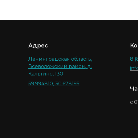
Адрес
Ко
Ленинградская область,
8 (
Всеволожский район, д.
in
Кальтино, 130
59.994810, 30.678195
Ча
с 0