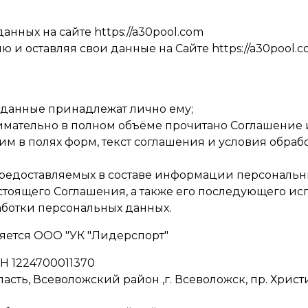
нных на сайте https://a30pool.com
и оставляя свои данные на Сайте https://a30pool.c
м данные принадлежат лично ему;
нимательно в полном объёме прочитано Соглашение 
им в полях форм, текст соглашения и условия обра
 предоставляемых в составе информации персональн
тоящего Соглашения, а также его последующего ис
аботки персональных данных.
ляется ООО "УК "Лидерспорт"
Н 1224700011370
асть, Всеволожский район ,г. Всеволожск, пр. Христин