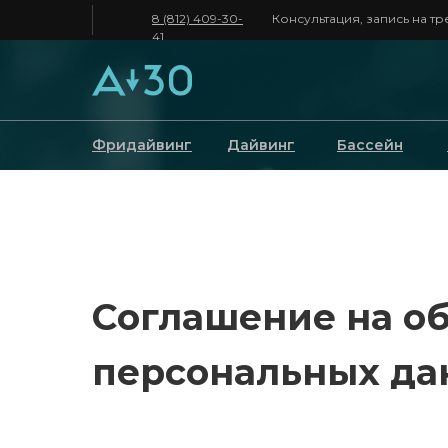
8 (812) 409-30-
Консультация, запись на т
41
Фридайвинг
Дайвинг
Бассейн
Соглашение на о
персональных да