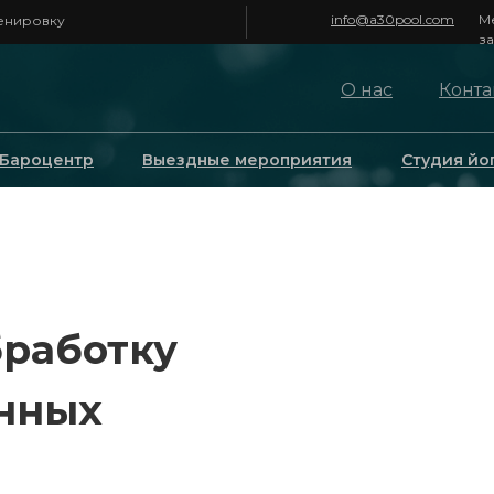
info@a30pool.com
М
ренировку
з
О нас
Конта
Бароцентр
Выездные мероприятия
Студия йо
бработку
нных