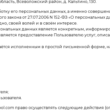
бласть, Всеволожский район, д. Кальтино, 130.
аботку его персональных данных, а именно совершен
ного закона от 27.07.2006 N 152-ФЗ «О персональных д
дно, своей волей и в своём интересе.
рсональных данных является конкретным, информир
ляется предоставление Пользователю услуг, описа
аётся исполненным в простой письменной форме, н
еля;
ьзователя.
0pool.com право осуществлять следующие действия 