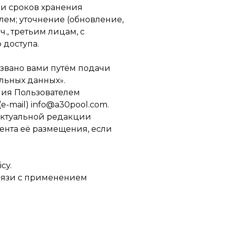
ми сроков хранения
елем; уточнение (обновление,
., третьим лицам, с
доступа.
озвано вами путём подачи
льных данных».
ния Пользователем
-mail) info@a30pool.com.
актуальной редакции
ента её размещения, если
cy.
вязи с применением