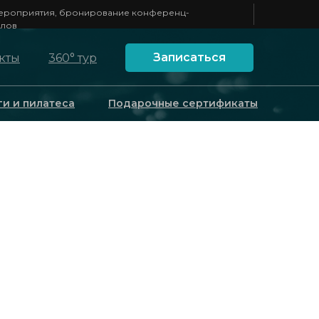
ероприятия, бронирование конференц-
алов
Записаться
кты
360° тур
ги и пилатеса
Подарочные сертификаты